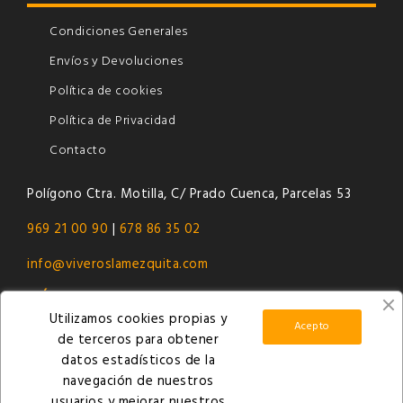
Condiciones Generales
Envíos y Devoluciones
Política de cookies
Política de Privacidad
Contacto
Polígono Ctra. Motilla, C/ Prado Cuenca, Parcelas 53
969 21 00 90
|
678 86 35 02
info@viveroslamezquita.com
¡SÍGUENOS!
Utilizamos cookies propias y
Facebook
|
Instagram
|
Twitter
|
Pinterest
Acepto
de terceros para obtener
datos estadísticos de la
navegación de nuestros
usuarios y mejorar nuestros